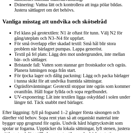
Dränering: Vattna lätt och kontrollera att inga pölar bildas.
Justera sättlagret om det behövs.
Vanliga misstag att undvika och skötselråd
Fel klass på geotextilen: N1 är oftast för tunn. Välj N2 för
gång/uteplats och N3–N4 för uppfart.
För små överlapp eller skadad textil: Små hål blir stora
problem när bärlagret pumpas. Lappa generöst.
Textil på fel plats: Lägg den mot undergrunden, inte mellan
bär- och sättlager.
Bristande fall: Vatten som stannar ger frostskador och ogräs.
Planera lutningen noga från start.
För tjocka lager och dålig packning: Lägg och packa bärlager
i tunna skikt för att undvika framtida sättningar.
Ogräsförväntningar: Geotextil stoppar inte ogräs som kommer
ovanifrån. Håll fogar fyllda och sopa regelbundet.
UV-exponering: Låt inte textilen ligga oskyddad i solen under
längre tid. Täck snabbt med bärlager.
Efter läggning: fyll på fogsand 1–2 gånger första säsongen och
därefter vid behov. Sopa rent ytan så att organiskt material inte
bygger upp grogrund för ogräs. Undvik hård högtryckstvätt som
spolar ur fogarna. Upptäcker du lokala sättningar, lyft stenen, justera