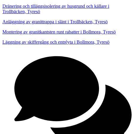
Dränering och tilläggsisolering av husgrund och källare i
Trollbäcken, Tyresö
Anläggning av granittrappa i slänt i Trollbäcken, Tyresö
Montering av granitkantsten runt rabatter i Bollmora, Tyresö
Läggning av skiffergång och entréyta i Bollmora, Tyresö