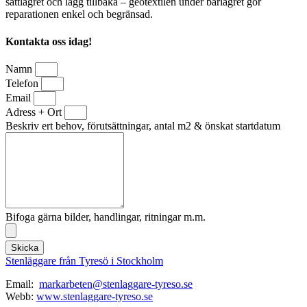
sättlagret och lägg tillbaka – geotextilen under bärlagret gör
reparationen enkel och begränsad.
Kontakta oss idag!
Namn
Telefon
Email
Adress + Ort
Beskriv ert behov, förutsättningar, antal m2 & önskat startdatum
Bifoga gärna bilder, handlingar, ritningar m.m.
Skicka
Stenläggare från Tyresö i Stockholm
Email:
markarbeten@stenlaggare-tyreso.se
Webb:
www.stenlaggare-tyreso.se