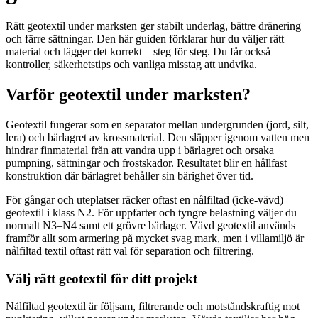
Rätt geotextil under marksten ger stabilt underlag, bättre dränering
och färre sättningar. Den här guiden förklarar hur du väljer rätt
material och lägger det korrekt – steg för steg. Du får också
kontroller, säkerhetstips och vanliga misstag att undvika.
Varför geotextil under marksten?
Geotextil fungerar som en separator mellan undergrunden (jord, silt,
lera) och bärlagret av krossmaterial. Den släpper igenom vatten men
hindrar finmaterial från att vandra upp i bärlagret och orsaka
pumpning, sättningar och frostskador. Resultatet blir en hållfast
konstruktion där bärlagret behåller sin bärighet över tid.
För gångar och uteplatser räcker oftast en nålfiltad (icke-vävd)
geotextil i klass N2. För uppfarter och tyngre belastning väljer du
normalt N3–N4 samt ett grövre bärlager. Vävd geotextil används
framför allt som armering på mycket svag mark, men i villamiljö är
nålfiltad textil oftast rätt val för separation och filtrering.
Välj rätt geotextil för ditt projekt
Nålfiltad geotextil är följsam, filtrerande och motståndskraftig mot