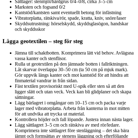
Sättlager: stenmjöl/hårdgrus 0/4–0/8, cirka 3–5 cm
Marksten och fogsand 0/2
Kantstöd/kantsten samt eventuellt betong för infästning
Vibratorplatta, rätskiva/rör, spade, kratta, kniv, snöre/laser
Skyddsutrustning: hörselskydd, skyddsglasögon, handskar
och skyddsskor
Lägga geotextilen – steg för steg
Jämna till schaktbotten. Komprimera lätt vid behov. Avlägsna
vassa kanter och stenflisor.
Rulla ut geotextilen på den jämnade botten i fallriktningen.
Låt skarvar överlappa 30–50 cm (ta 50 cm på mjuk mark).
Gör uppvik längs kanter och mot kantstöd för att hindra att
finmaterial vandrar in från sidan.
Fäst textilen provisoriskt med U-spik eller sten så att den
ligger slätt och utan veck. Veck kan bli glidplaner och skapa
sättningar.
Lägg bärlagret i omgångar om 10–15 cm och packa varje
lager med vibratorplatta. Arbeta från kanterna in mot mitten
för att undvika att trycka ut material.
Kontrollera höjder och fall löpande. Justera innan nästa lager.
Lägg sättlagret 3–5 cm och rätskiva av med rör/ledare.
Komprimera inte sättlagret före stenläggning – det ska bära
jämnt och formsättas av stenens läggning och efterföljande