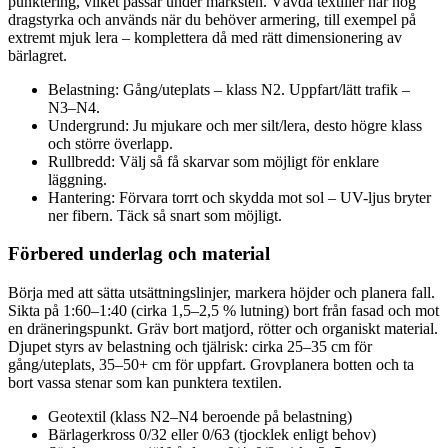
punktering, vilket passar under marksten. Vävda textilier har hög
dragstyrka och används när du behöver armering, till exempel på
extremt mjuk lera – komplettera då med rätt dimensionering av
bärlagret.
Belastning: Gång/uteplats – klass N2. Uppfart/lätt trafik –
N3–N4.
Undergrund: Ju mjukare och mer silt/lera, desto högre klass
och större överlapp.
Rullbredd: Välj så få skarvar som möjligt för enklare
läggning.
Hantering: Förvara torrt och skydda mot sol – UV-ljus bryter
ner fibern. Täck så snart som möjligt.
Förbered underlag och material
Börja med att sätta utsättningslinjer, markera höjder och planera fall.
Sikta på 1:60–1:40 (cirka 1,5–2,5 % lutning) bort från fasad och mot
en dräneringspunkt. Gräv bort matjord, rötter och organiskt material.
Djupet styrs av belastning och tjälrisk: cirka 25–35 cm för
gång/uteplats, 35–50+ cm för uppfart. Grovplanera botten och ta
bort vassa stenar som kan punktera textilen.
Geotextil (klass N2–N4 beroende på belastning)
Bärlagerkross 0/32 eller 0/63 (tjocklek enligt behov)