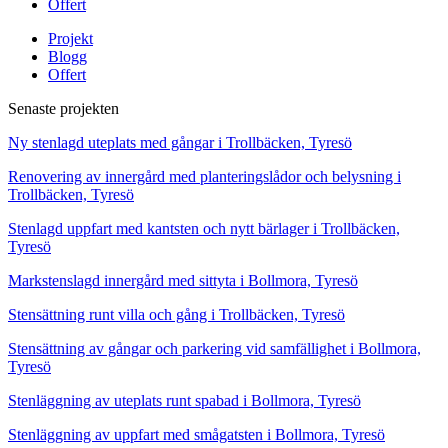
Offert
Projekt
Blogg
Offert
Senaste projekten
Ny stenlagd uteplats med gångar i Trollbäcken, Tyresö
Renovering av innergård med planteringslådor och belysning i
Trollbäcken, Tyresö
Stenlagd uppfart med kantsten och nytt bärlager i Trollbäcken,
Tyresö
Markstenslagd innergård med sittyta i Bollmora, Tyresö
Stensättning runt villa och gång i Trollbäcken, Tyresö
Stensättning av gångar och parkering vid samfällighet i Bollmora,
Tyresö
Stenläggning av uteplats runt spabad i Bollmora, Tyresö
Stenläggning av uppfart med smågatsten i Bollmora, Tyresö