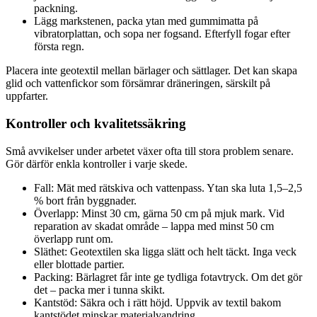
packning.
Lägg markstenen, packa ytan med gummimatta på
vibratorplattan, och sopa ner fogsand. Efterfyll fogar efter
första regn.
Placera inte geotextil mellan bärlager och sättlager. Det kan skapa
glid och vattenfickor som försämrar dräneringen, särskilt på
uppfarter.
Kontroller och kvalitetssäkring
Små avvikelser under arbetet växer ofta till stora problem senare.
Gör därför enkla kontroller i varje skede.
Fall: Mät med rätskiva och vattenpass. Ytan ska luta 1,5–2,5
% bort från byggnader.
Överlapp: Minst 30 cm, gärna 50 cm på mjuk mark. Vid
reparation av skadat område – lappa med minst 50 cm
överlapp runt om.
Släthet: Geotextilen ska ligga slätt och helt täckt. Inga veck
eller blottade partier.
Packing: Bärlagret får inte ge tydliga fotavtryck. Om det gör
det – packa mer i tunna skikt.
Kantstöd: Säkra och i rätt höjd. Uppvik av textil bakom
kantstödet minskar materialvandring.