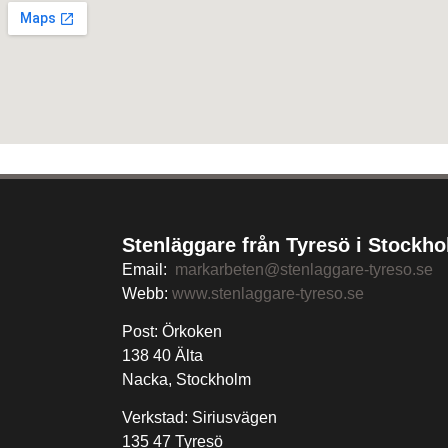
Stenläggare från Tyresö i Stockh
Email:
markarbeten@stenlaggare-tyreso.se
Webb:
www.stenlaggare-tyreso.se
Post: Örkoken
138 40 Älta
Nacka, Stockholm
Verkstad: Siriusvägen
135 47 Tyresö