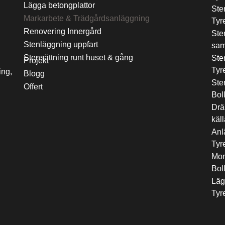
Lägga betongplattor
Ste
Markarbete & Trädgårdsanläggning
Tyr
Renovering Innergård
Ste
Stenläggning uppfart
sam
Stensättning runt huset & gång
Ste
Projekt
Tyr
ing,
Blogg
Ste
Offert
Bol
Drä
käl
Anl
Tyr
Mont
Bol
Läg
Tyr