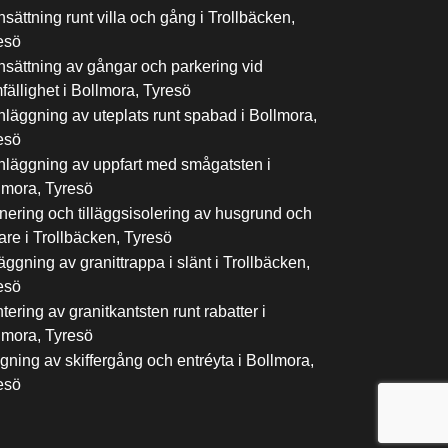
nsättning runt villa och gång i Trollbäcken,
esö
nsättning av gångar och parkering vid
fällighet i Bollmora, Tyresö
nläggning av uteplats runt spabad i Bollmora,
esö
nläggning av uppfart med smågatsten i
lmora, Tyresö
nering och tilläggsisolering av husgrund och
lare i Trollbäcken, Tyresö
äggning av granittrappa i slänt i Trollbäcken,
esö
ering av granitkantsten runt rabatter i
lmora, Tyresö
gning av skiffergång och entréyta i Bollmora,
esö