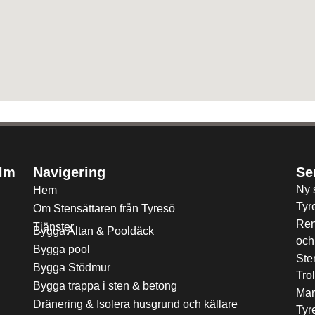
olm
Navigering
Se
Ny 
Hem
Tyr
Om Stensättaren från Tyresö
Ren
Tjänster
Bygga Altan & Pooldäck
och
Bygga pool
Ste
Bygga Stödmur
Tro
Bygga trappa i sten & betong
Mar
Dränering & Isolera husgrund och källare
Tyr