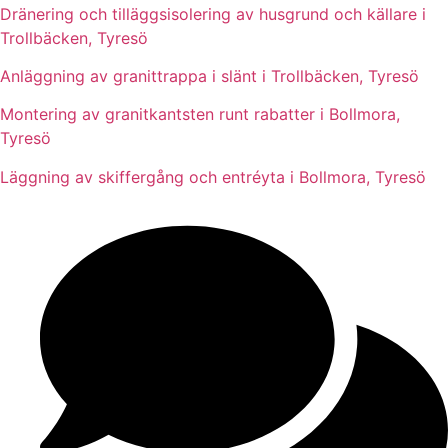
Dränering och tilläggsisolering av husgrund och källare i
Trollbäcken, Tyresö
Anläggning av granittrappa i slänt i Trollbäcken, Tyresö
Montering av granitkantsten runt rabatter i Bollmora,
Tyresö
Läggning av skiffergång och entréyta i Bollmora, Tyresö