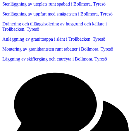
Stenläggning av uteplats runt spabad i Bollmora, Tyresö
Stenläggning av uppfart med smågatsten i Bollmora, Tyresö
Dränering och tilläggsisolering av husgrund och källare i
Trollbäcken, Tyresö
Anläggning av granittrappa i slänt i Trollbäcken, Tyresö
Montering av granitkantsten runt rabatter i Bollmora, Tyresö
Läggning av skiffergång och entréyta i Bollmora, Tyresö