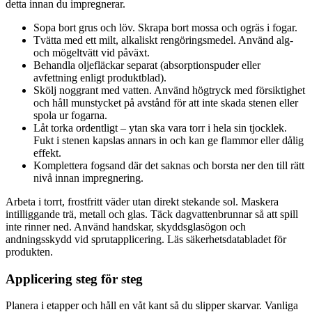
detta innan du impregnerar.
Sopa bort grus och löv. Skrapa bort mossa och ogräs i fogar.
Tvätta med ett milt, alkaliskt rengöringsmedel. Använd alg-
och mögeltvätt vid påväxt.
Behandla oljefläckar separat (absorptionspuder eller
avfettning enligt produktblad).
Skölj noggrant med vatten. Använd högtryck med försiktighet
och håll munstycket på avstånd för att inte skada stenen eller
spola ur fogarna.
Låt torka ordentligt – ytan ska vara torr i hela sin tjocklek.
Fukt i stenen kapslas annars in och kan ge flammor eller dålig
effekt.
Komplettera fogsand där det saknas och borsta ner den till rätt
nivå innan impregnering.
Arbeta i torrt, frostfritt väder utan direkt stekande sol. Maskera
intilliggande trä, metall och glas. Täck dagvattenbrunnar så att spill
inte rinner ned. Använd handskar, skyddsglasögon och
andningsskydd vid sprutapplicering. Läs säkerhetsdatabladet för
produkten.
Applicering steg för steg
Planera i etapper och håll en våt kant så du slipper skarvar. Vanliga