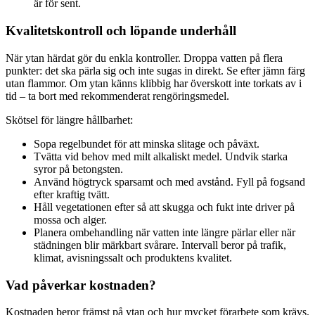
är för sent.
Kvalitetskontroll och löpande underhåll
När ytan härdat gör du enkla kontroller. Droppa vatten på flera
punkter: det ska pärla sig och inte sugas in direkt. Se efter jämn färg
utan flammor. Om ytan känns klibbig har överskott inte torkats av i
tid – ta bort med rekommenderat rengöringsmedel.
Skötsel för längre hållbarhet:
Sopa regelbundet för att minska slitage och påväxt.
Tvätta vid behov med milt alkaliskt medel. Undvik starka
syror på betongsten.
Använd högtryck sparsamt och med avstånd. Fyll på fogsand
efter kraftig tvätt.
Håll vegetationen efter så att skugga och fukt inte driver på
mossa och alger.
Planera ombehandling när vatten inte längre pärlar eller när
städningen blir märkbart svårare. Intervall beror på trafik,
klimat, avisningssalt och produktens kvalitet.
Vad påverkar kostnaden?
Kostnaden beror främst på ytan och hur mycket förarbete som krävs.