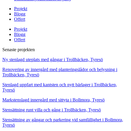
Projekt
Blogg
Offert
Projekt
Blogg
Offert
Senaste projekten
Ny stenlagd uteplats med gångar i Trollbäcken, Tyresö
Renovering av innergård med planteringslådor och belysning i
Trollbäcken, Tyresö
Stenlagd uppfart med kantsten och nytt bärlager i Trollbäcken,
Tyresö
Markstenslagd innergård med sittyta i Bollmora, Tyresö
Stensättning runt villa och gång i Trollbäcken, Tyresö
Stensättning av gångar och parkering vid samfällighet i Bollmora,
Tyresö