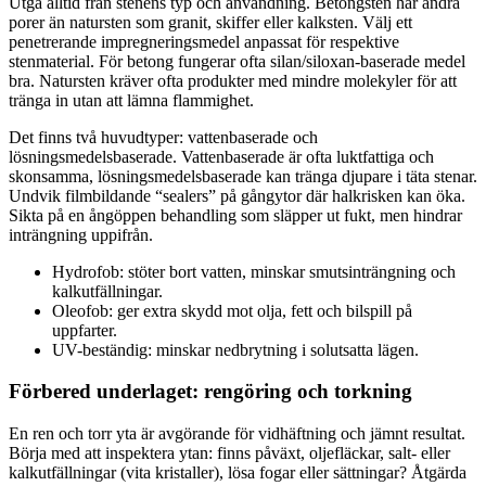
Utgå alltid från stenens typ och användning. Betongsten har andra
porer än natursten som granit, skiffer eller kalksten. Välj ett
penetrerande impregneringsmedel anpassat för respektive
stenmaterial. För betong fungerar ofta silan/siloxan-baserade medel
bra. Natursten kräver ofta produkter med mindre molekyler för att
tränga in utan att lämna flammighet.
Det finns två huvudtyper: vattenbaserade och
lösningsmedelsbaserade. Vattenbaserade är ofta luktfattiga och
skonsamma, lösningsmedelsbaserade kan tränga djupare i täta stenar.
Undvik film­bildande “sealers” på gångytor där halkrisken kan öka.
Sikta på en ångöppen behandling som släpper ut fukt, men hindrar
inträngning uppifrån.
Hydrofob: stöter bort vatten, minskar smutsinträngning och
kalkutfällningar.
Oleofob: ger extra skydd mot olja, fett och bilspill på
uppfarter.
UV-beständig: minskar nedbrytning i solutsatta lägen.
Förbered underlaget: rengöring och torkning
En ren och torr yta är avgörande för vidhäftning och jämnt resultat.
Börja med att inspektera ytan: finns påväxt, oljefläckar, salt- eller
kalkutfällningar (vita kristaller), lösa fogar eller sättningar? Åtgärda