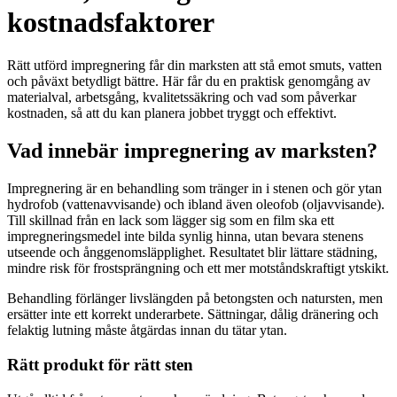
kostnadsfaktorer
Rätt utförd impregnering får din marksten att stå emot smuts, vatten
och påväxt betydligt bättre. Här får du en praktisk genomgång av
materialval, arbetsgång, kvalitetssäkring och vad som påverkar
kostnaden, så att du kan planera jobbet tryggt och effektivt.
Vad innebär impregnering av marksten?
Impregnering är en behandling som tränger in i stenen och gör ytan
hydrofob (vattenavvisande) och ibland även oleofob (oljavvisande).
Till skillnad från en lack som lägger sig som en film ska ett
impregneringsmedel inte bilda synlig hinna, utan bevara stenens
utseende och ånggenomsläpplighet. Resultatet blir lättare städning,
mindre risk för frostsprängning och ett mer motståndskraftigt ytskikt.
Behandling förlänger livslängden på betongsten och natursten, men
ersätter inte ett korrekt underarbete. Sättningar, dålig dränering och
felaktig lutning måste åtgärdas innan du tätar ytan.
Rätt produkt för rätt sten