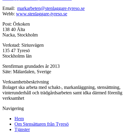
Email:
markarbeten@stenlaggare-tyreso.se
Webb:
www.stenlaggare-tyreso.se
Post: Örkoken
138 40 Älta
Nacka, Stockholm
Verkstad: Siriusvägen
135 47 Tyresö
Stockholms län
Stenfirman grundades år 2013
Säte: Mälardalen, Sverige
Verksamhetsbeskrivning
Bolaget ska arbeta med schakt-, markanläggning, stensättning,
vinterunderhåll och trädgårdsarbeten samt idka därmed förenlig
verksamhet
Navigering
Hem
Om Stensättaren från Tyresö
Tjänster