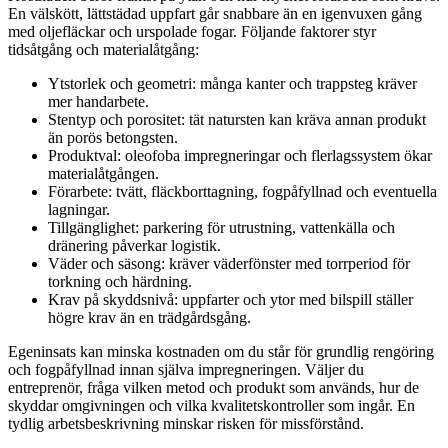
En välskött, lättstädad uppfart går snabbare än en igenvuxen gång
med oljefläckar och urspolade fogar. Följande faktorer styr
tidsåtgång och materialåtgång:
Ytstorlek och geometri: många kanter och trappsteg kräver
mer handarbete.
Stentyp och porositet: tät natursten kan kräva annan produkt
än porös betongsten.
Produktval: oleofoba impregneringar och flerlagssystem ökar
materialåtgången.
Förarbete: tvätt, fläckborttagning, fogpåfyllnad och eventuella
lagningar.
Tillgänglighet: parkering för utrustning, vattenkälla och
dränering påverkar logistik.
Väder och säsong: kräver väderfönster med torrperiod för
torkning och härdning.
Krav på skyddsnivå: uppfarter och ytor med bilspill ställer
högre krav än en trädgårdsgång.
Egeninsats kan minska kostnaden om du står för grundlig rengöring
och fogpåfyllnad innan själva impregneringen. Väljer du
entreprenör, fråga vilken metod och produkt som används, hur de
skyddar omgivningen och vilka kvalitetskontroller som ingår. En
tydlig arbetsbeskrivning minskar risken för missförstånd.