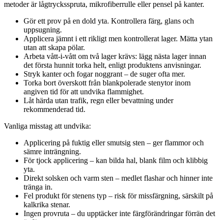
metoder är lågtrycksspruta, mikrofiberrulle eller pensel på kanter.
Gör ett prov på en dold yta. Kontrollera färg, glans och
uppsugning.
Applicera jämnt i ett rikligt men kontrollerat lager. Mätta ytan
utan att skapa pölar.
Arbeta vått-i-vått om två lager krävs: lägg nästa lager innan
det första hunnit torka helt, enligt produktens anvisningar.
Stryk kanter och fogar noggrant – de suger ofta mer.
Torka bort överskott från blankpolerade stenytor inom
angiven tid för att undvika flammighet.
Låt härda utan trafik, regn eller bevattning under
rekommenderad tid.
Vanliga misstag att undvika:
Applicering på fuktig eller smutsig sten – ger flammor och
sämre inträngning.
För tjock applicering – kan bilda hal, blank film och klibbig
yta.
Direkt solsken och varm sten – medlet flashar och hinner inte
tränga in.
Fel produkt för stenens typ – risk för missfärgning, särskilt på
kalkrika stenar.
Ingen provruta – du upptäcker inte färgförändringar förrän det