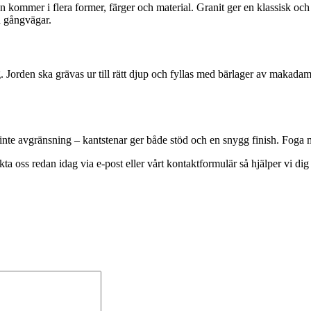
en kommer i flera former, färger och material. Granit ger en klassisk oc
n gångvägar.
g. Jorden ska grävas ur till rätt djup och fyllas med bärlager av makada
 inte avgränsning – kantstenar ger både stöd och en snygg finish. Foga 
akta oss redan idag via e-post eller vårt kontaktformulär så hjälper vi di