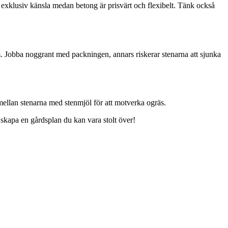
h exklusiv känsla medan betong är prisvärt och flexibelt. Tänk också
m. Jobba noggrant med packningen, annars riskerar stenarna att sjunka
mellan stenarna med stenmjöl för att motverka ogräs.
g skapa en gårdsplan du kan vara stolt över!