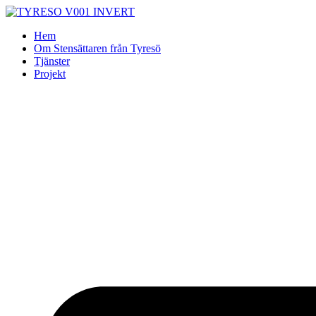
Skip
to
Hem
content
Om Stensättaren från Tyresö
Tjänster
Projekt