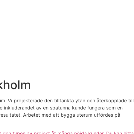
kholm
 Vi projekterade den tilltänkta ytan och återkopplade till
e inkluderandet av en spatunna kunde fungera som en
tresultatet. Arbetet med att bygga uterum utfördes på
 den typen av projekt åt många nöjda kunder. Du kan hitta