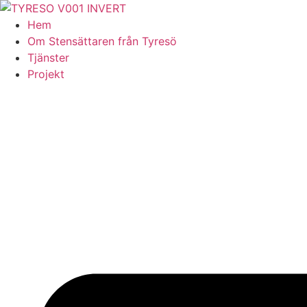
Skip
to
Hem
content
Om Stensättaren från Tyresö
Tjänster
Projekt