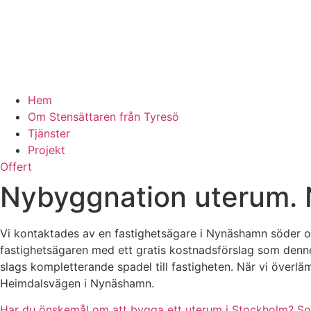
Hem
Om Stensättaren från Tyresö
Tjänster
Projekt
Offert
Nybyggnation uterum.
Vi kontaktades av en fastighetsägare i Nynäshamn söder om
fastighetsägaren med ett gratis kostnadsförslag som den
slags kompletterande spadel till fastigheten. När vi överlä
Heimdalsvägen i Nynäshamn.
Har du önskemål om att bygga ett uterum i Stockholm? Som