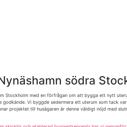
 Nynäshamn södra Stoc
 Stockholm med en förfrågan om att bygga ett nytt uterum.
ne godkände. Vi byggde sedermera ett uterum som tack var
mnar projektet till husägaren är denne väldigt nöjd med slu
 skicklig och etablerad byggentreprenör har vi genomfört