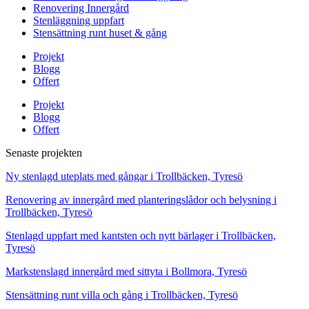
Renovering Innergård
Stenläggning uppfart
Stensättning runt huset & gång
Projekt
Blogg
Offert
Projekt
Blogg
Offert
Senaste projekten
Ny stenlagd uteplats med gångar i Trollbäcken, Tyresö
Renovering av innergård med planteringslådor och belysning i
Trollbäcken, Tyresö
Stenlagd uppfart med kantsten och nytt bärlager i Trollbäcken,
Tyresö
Markstenslagd innergård med sittyta i Bollmora, Tyresö
Stensättning runt villa och gång i Trollbäcken, Tyresö