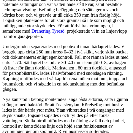
noterade sättningar och var vatten hade stått kvar, samt beställde
ledningsanvisning. Befintlig beläggning och sättlager revs och
kördes bort, och vi grävde ur till cirka 350 mm från färdig höjd.
Logistiken planerades för att störa grannar så lite som möjligt och
intilliggande ytor skyddades. För att förbättra avrinningen, i
samarbete med
Dränering Tyresö
, projekterade vi in ett linjeavlopp
framför garageporten.
Undergrunden separerades med geotextil innan bärlagret lades. Vi
byggde upp cirka 250 mm kross 0–32 i två skikt, varje skikt packat
och dokumenterat enligt egenkontroll. Fall mot rännan lades ut med
cirka 1:70. Sättlagret bestod av 30–40 mm stenmjöl 0–8, avdragen
på lister för jämn tjocklek. Markstenen i 60 mm tjocklek, anpassad
för personbilstrafik, lades i halvförband med snörslagen riktning.
Kapningar utfördes med våtkap för rena möten mot mur, trappa och
brunnslock, och vi sågade in en rak anslutning mot den befintliga
gången.
Nya kantstöd i betong monterades längs båda sidorna, satta i gjutna
strängar med bakstöd för att låsa stenytan. Rörelsefog mot husliv
lades in där hårda ytor möts. Ytan vibrerades i två omgångar med
skyddsmatta, fogsand sopades i och fylldes på efter första
vattningen. Slutkontroll utfördes med mätning av fall och planhet,
kontroll av kantstödens linje och höjd samt funktionstest av
avrinningen genom spolning. Rivningsmassor sorterades;