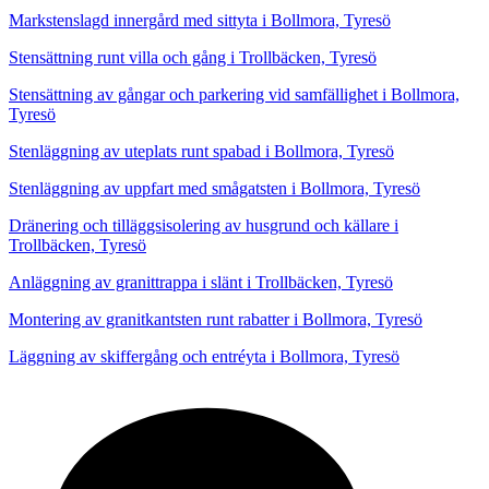
Markstenslagd innergård med sittyta i Bollmora, Tyresö
Stensättning runt villa och gång i Trollbäcken, Tyresö
Stensättning av gångar och parkering vid samfällighet i Bollmora,
Tyresö
Stenläggning av uteplats runt spabad i Bollmora, Tyresö
Stenläggning av uppfart med smågatsten i Bollmora, Tyresö
Dränering och tilläggsisolering av husgrund och källare i
Trollbäcken, Tyresö
Anläggning av granittrappa i slänt i Trollbäcken, Tyresö
Montering av granitkantsten runt rabatter i Bollmora, Tyresö
Läggning av skiffergång och entréyta i Bollmora, Tyresö