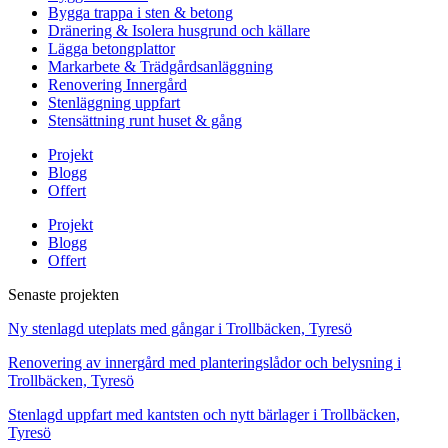
Bygga trappa i sten & betong
Dränering & Isolera husgrund och källare
Lägga betongplattor
Markarbete & Trädgårdsanläggning
Renovering Innergård
Stenläggning uppfart
Stensättning runt huset & gång
Projekt
Blogg
Offert
Projekt
Blogg
Offert
Senaste projekten
Ny stenlagd uteplats med gångar i Trollbäcken, Tyresö
Renovering av innergård med planteringslådor och belysning i
Trollbäcken, Tyresö
Stenlagd uppfart med kantsten och nytt bärlager i Trollbäcken,
Tyresö