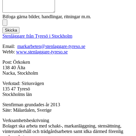
Bifoga gärna bilder, handlingar, ritningar m.m.
Skicka
Stenläggare från Tyresö i Stockholm
Email:
markarbeten@stenlaggare-tyreso.se
Webb:
www.stenlaggare-tyreso.se
Post: Örkoken
138 40 Älta
Nacka, Stockholm
Verkstad: Siriusvägen
135 47 Tyresö
Stockholms län
Stenfirman grundades år 2013
Säte: Mälardalen, Sverige
Verksamhetsbeskrivning
Bolaget ska arbeta med schakt-, markanläggning, stensättning,
vinterunderhåll och trädgårdsarbeten samt idka därmed förenlig