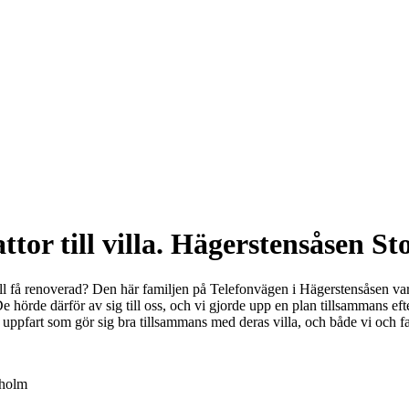
tor till villa. Hägerstensåsen S
ll få renoverad? Den här familjen på Telefonvägen i Hägerstensåsen var
e hörde därför av sig till oss, och vi gjorde upp en plan tillsammans ef
n uppfart som gör sig bra tillsammans med deras villa, och både vi och 