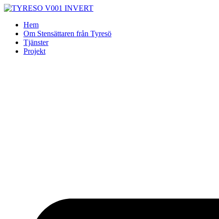
Skip
to
Hem
content
Om Stensättaren från Tyresö
Tjänster
Projekt